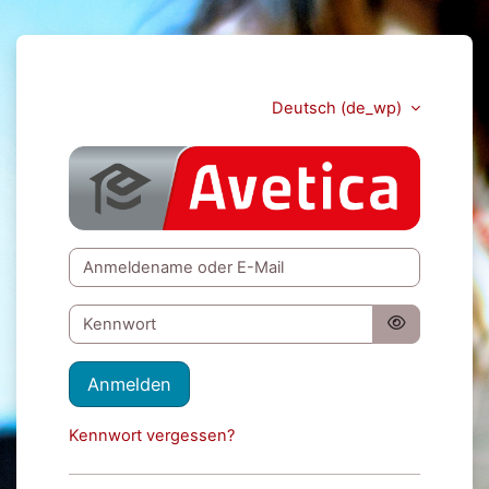
Zum Hauptinhalt
Deutsch ‎(de_wp)‎
Avetica NL
Kontoerstellung abbrechen
Anmeldename oder E-Mail
Kennwort
Anmelden
Kennwort vergessen?