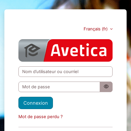
Passer au contenu principal
Français ‎(fr)‎
Avetica NL
Procédure de création de compte
Nom d’utilisateur ou courriel
Mot de passe
Connexion
Mot de passe perdu ?