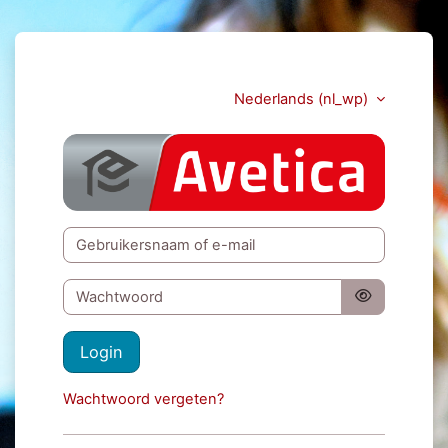
Ga naar hoofdinhoud
Nederlands ‎(nl_wp)‎
Avetica NL
Overslaan om een nieuwe account te maken
Gebruikersnaam of e-mail
Wachtwoord
Login
Wachtwoord vergeten?